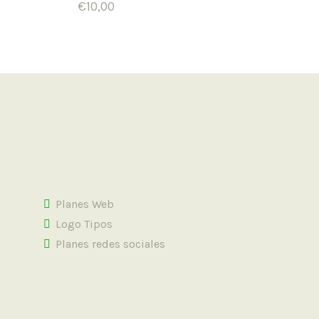
€
10,00
Planes Web
Logo Tipos
Planes redes sociales