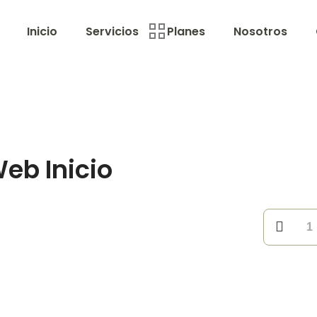
Inicio
Servicios
Planes
Nosotros
eb Inicio
Alojamien
+
Mantenim
Web
Inicio
cantidad