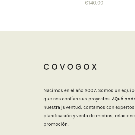
€
140,00
C O V O G O X
Nacimos en el año 2007. Somos un equip
que nos confían sus proyectos.
¿Qué pod
nuestra juventud, contamos con expertos 
planificación y venta de medios, relacion
promoción.